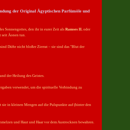
endung der Original Ägyptischen Parfümöle und
es Sonnengottes, den ihr in eurer Zeit als
Ramses II.
oder
 seit Äonen tun.
nd Düfte nicht bloßer Zierrat – sie sind das "Blut der
und der Heilung des Geistes.
fergaben verwendet, um die spirituelle Verbindung zu
 sie in kleinen Mengen auf die Pulspunkte auf (hinter den
 schmelzen und Haut und Haar vor dem Austrocknen bewahren.