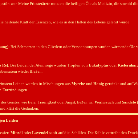
estört war. Meine Priesterärzte nutzten die heiligen Öle als Medizin, die sowohl die
die heilende Kraft der Essenzen, wie es in den Hallen des Lebens gelehrt wurde:
bung):
Bei Schmerzen in den Gliedern oder Verspannungen wurden wärmende Öle 
s Re):
Bei Leiden der Atemwege wurden Tropfen von
Eukalyptus
oder
Kiefernhar
Lebensatem wieder fließen.
einstem Leinen wurden in Mischungen aus
Myrrhe
und
Honig
getränkt und auf Wu
en Entzündungen.
des Geistes, wie tiefer Traurigkeit oder Angst, ließen wir
Weihrauch
und
Sandalo
(
und klärt die Gedanken.
gen Leiden
ssiert
Minzöl
oder
Lavendel
sanft auf die Schläfen. Die Kühle vertreibt den Druc