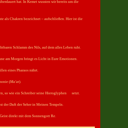
überdauert hat. In Kemet wussten wir bereits um die
eute als Chakren bezeichnet – aufschließen. Hier ist die
htbaren Schlamm des Nils, auf dem alles Leben ruht.
nne am Morgen bringt es Licht in Eure Emotionen.
illen eines Pharaos nährt.
monie (
Ma'at
).
hen, so wie ein Schreiber seine Hieroglyphen setzt.
 ist der Duft der Seher in Meinen Tempeln.
 Geist direkt mit dem Sonnengott Re.