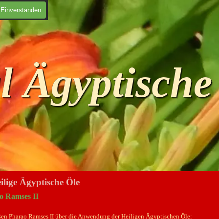
ich
Einverstanden
l Ägyptische
ilige Ägyptische Öle
o Ramses II
ßen Pharao Ramses II über die Anwendung der Heiligen Ägyptischen Öle: