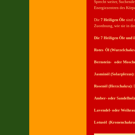
Sprecht weiter, Suchender
Energiezentren des Körpe
Die
7 Heiligen Öle
sind n
Zuordnung, wie sie in d
Die 7 Heiligen Öle und 
Rotes Öl (Wurzelchakra
Bernstein- oder Moschu
Jasminöl (Solarplexus):
Rosenöl (Herzchakra):
D
Amber- oder Sandelholz
Lavendel- oder Weihrauc
Lotusöl (Kronenchakra