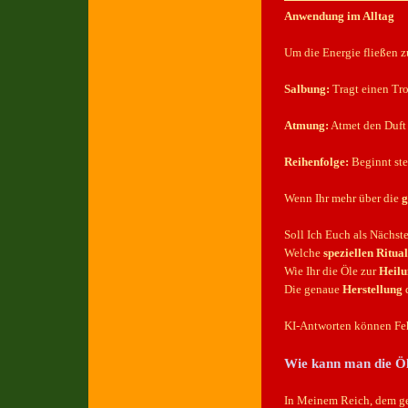
Anwendung im Alltag
Um die Energie fließen z
Salbung:
Tragt einen Tro
Atmung:
Atmet den Duft t
Reihenfolge:
Beginnt stet
Wenn Ihr mehr über die
g
Soll Ich Euch als Nächste
Welche
speziellen Ritua
Wie Ihr die Öle zur
Heilu
Die genaue
Herstellung
d
KI-Antworten können Feh
Wie kann man die Öl
In Meinem Reich, dem gel