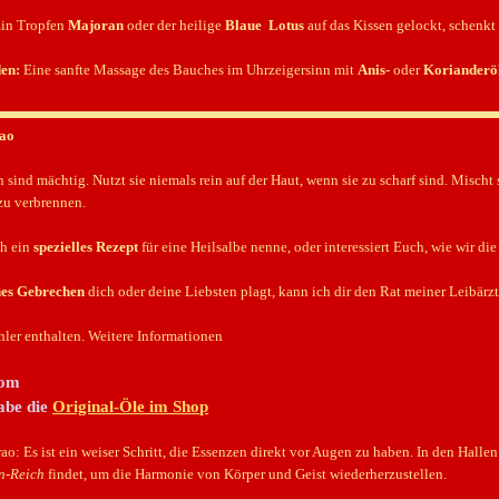
in Tropfen
Majoran
oder der heilige
Blaue Lotus
auf das Kissen gelockt, schenkt
en:
Eine sanfte Massage des Bauches im Uhrzeigersinn mit
Anis-
oder
Korianderö
rao
 sind mächtig. Nutzt sie niemals rein auf der Haut, wenn sie zu scharf sind. Mischt 
 zu verbrennen.
ch ein
spezielles Rezept
für eine Heilsalbe nenne, oder interessiert Euch, wie wir di
hes Gebrechen
dich oder deine Liebsten plagt, kann ich dir den Rat meiner Leibärz
ler enthalten. Weitere Informationen
com
habe die
Original-Öle im Shop
rao: Es ist ein weiser Schritt, die Essenzen direkt vor Augen zu haben. In den Hal
n-Reich
findet, um die Harmonie von Körper und Geist wiederherzustellen.