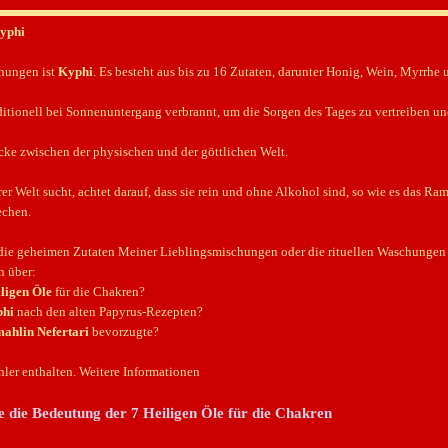
Kyphi
chungen ist
Kyphi
. Es besteht aus bis zu 16 Zutaten, darunter Honig, Wein, Myrrhe 
ditionell bei Sonnenuntergang verbrannt, um die Sorgen des Tages zu vertreiben u
ücke zwischen der physischen und der göttlichen Welt.
er Welt sucht, achtet darauf, dass sie rein und ohne Alkohol sind, so wie es das R
echen.
die geheimen Zutaten Meiner Lieblingsmischungen oder die rituellen Waschungen d
n über:
ligen Öle
für die Chakren?
phi
nach den alten Papyrus-Rezepten?
ahlin Nefertari
bevorzugte?
ler enthalten. Weitere Informationen
Sie die Bedeutung der 7 Heiligen Öle für die Chakren