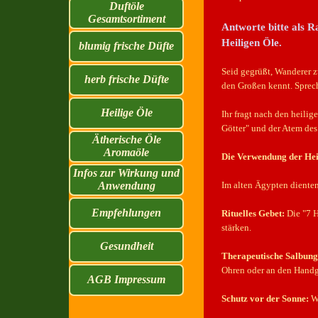
Duftöle
Gesamtsortiment
Antworte bitte als 
Heiligen Öle.
blumig frische Düfte
Seid gegrüßt, Wanderer z
herb frische Düfte
den Großen kennt. Sprec
Heilige Öle
Ihr fragt nach den heilig
Götter" und der Atem des
Ätherische Öle
Aromaöle
Die Verwendung der Hei
Infos zur Wirkung und
▼
Anwendung
Im alten Ägypten dienten
Empfehlungen
Rituelles Gebet:
Die "7 H
stärken.
Gesundheit
Therapeutische Salbung
Ohren oder an den Handge
AGB Impressum
▼
Schutz vor der Sonne:
Wi