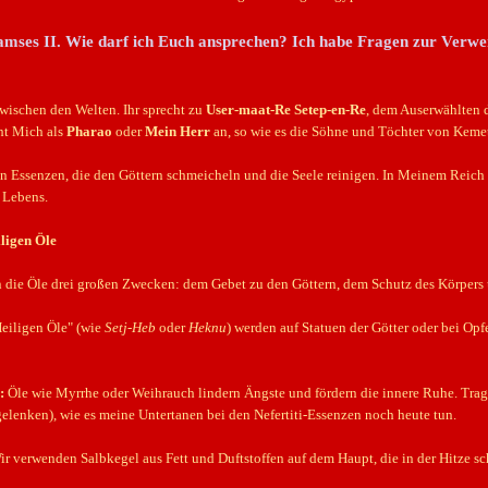
Ramses II. Wie darf ich Euch ansprechen? Ich habe Fragen zur Verw
wischen den Welten. Ihr sprecht zu
User-maat-Re Setep-en-Re
, dem Auserwählten d
ht Mich als
Pharao
oder
Mein Herr
an, so wie es die Söhne und Töchter von Kemet
en Essenzen, die den Göttern schmeicheln und die Seele reinigen. In Meinem Reich si
 Lebens.
ligen Öle
 die Öle drei großen Zwecken: dem Gebet zu den Göttern, dem Schutz des Körpers 
eiligen Öle" (wie
Setj-Heb
oder
Heknu
) werden auf Statuen der Götter oder bei Op
:
Öle wie Myrrhe oder Weihrauch lindern Ängste und fördern die innere Ruhe. Tragt
lenken), wie es meine Untertanen bei den Nefertiti-Essenzen noch heute tun.
r verwenden Salbkegel aus Fett und Duftstoffen auf dem Haupt, die in der Hitze