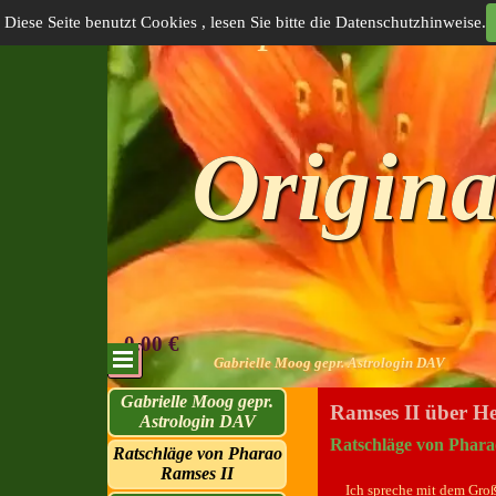
Direkt zum Seiteninhalt
Webshop Sternen-Re
Diese Seite benutzt Cookies , lesen Sie bitte die Datenschutzhinweise.
Origina
0.00 €
Menü überspringen
Menü überspringen
Menü überspringen
Gabrielle Moog gepr. Astrologin DAV
Menü überspringen
Gabrielle Moog gepr.
Ramses II über He
Astrologin DAV
Ratschläge von Phara
Ratschläge von Pharao
▼
Ramses II
Ich spreche mit dem Gro