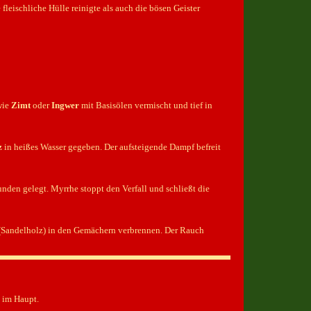
 fleischliche Hülle reinigte als auch die bösen Geister
wie
Zimt
oder
Ingwer
mit Basisölen vermischt und tief in
z
in heißes Wasser gegeben. Der aufsteigende Dampf befreit
nden gelegt. Myrrhe stoppt den Verfall und schließt die
Sandelholz) in den Gemächern verbrennen. Der Rauch
k im Haupt.