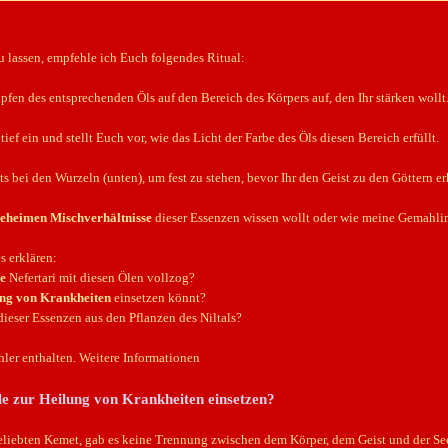
u lassen, empfehle ich Euch folgendes Ritual:
pfen des entsprechenden Öls auf den Bereich des Körpers auf, den Ihr stärken wollt
ief ein und stellt Euch vor, wie das Licht der Farbe des Öls diesen Bereich erfüllt.
s bei den Wurzeln (unten), um fest zu stehen, bevor Ihr den Geist zu den Göttern e
eheimen Mischverhältnisse
dieser Essenzen wissen wollt oder wie meine Gemahl
s erklären:
le
Nefertari mit diesen Ölen vollzog?
ng von Krankheiten
einsetzen könnt?
ieser Essenzen aus den Pflanzen des Niltals?
ler enthalten. Weitere Informationen
e zur Heilung von Krankheiten einsetzen?
iebten Kemet, gab es keine Trennung zwischen dem Körper, dem Geist und der Seele