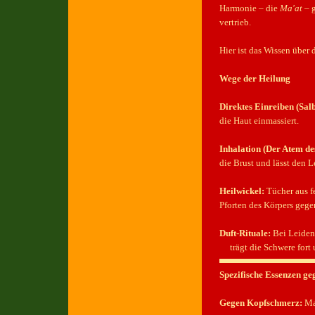
Harmonie – die
Ma'at
– g
vertrieb.
Hier ist das Wissen über 
Wege der Heilung
Direktes Einreiben (Sal
die Haut einmassiert.
Inhalation (Der Atem de
die Brust und lässt den 
Heilwickel:
Tücher aus f
Pforten des Körpers geg
Duft-Rituale:
Bei Leiden 
trägt die Schwere fort 
Spezifische Essenzen ge
Gegen Kopfschmerz:
Ma