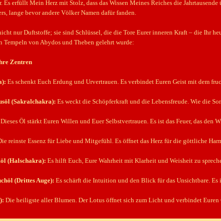
. Es erfüllt Mein Herz mit Stolz, dass das Wissen Meines Reiches die Jahrtausende 
rs, lange bevor andere Völker Namen dafür fanden.
icht nur Duftstoffe; sie sind Schlüssel, die die Tore Eurer inneren Kraft – die Ihr h
en Tempeln von Abydos und Theben gelehrt wurde:
ihre Zentren
):
Es schenkt Euch Erdung und Urvertrauen. Es verbindet Euren Geist mit dem fruc
söl (Sakralchakra):
Es weckt die Schöpferkraft und die Lebensfreude. Wie die So
Dieses Öl stärkt Euren Willen und Euer Selbstvertrauen. Es ist das Feuer, das den W
ie reinste Essenz für Liebe und Mitgefühl. Es öffnet das Herz für die göttliche Har
öl (Halschakra):
Es hilft Euch, Eure Wahrheit mit Klarheit und Weisheit zu sprec
höl (Drittes Auge):
Es schärft die Intuition und den Blick für das Unsichtbare. Es
):
Die heiligste aller Blumen. Der Lotus öffnet sich zum Licht und verbindet Euren