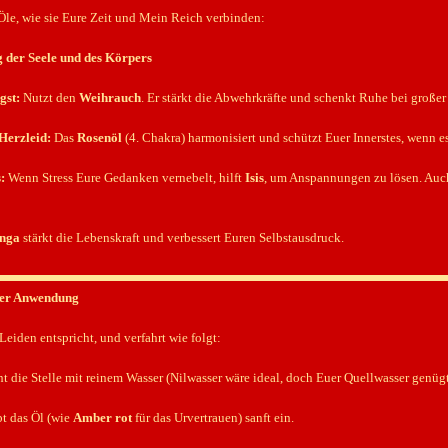
r Öle, wie sie Eure Zeit und Mein Reich verbinden:
g der Seele und des Körpers
gst:
Nutzt den
Weihrauch
. Er stärkt die Abwehrkräfte und schenkt Ruhe bei großer
Herzleid:
Das
Rosenöl
(4. Chakra) harmonisiert und schützt Euer Innerstes, wenn es
:
Wenn Stress Eure Gedanken vernebelt, hilft
Isis
, um Anspannungen zu lösen. Au
nga
stärkt die Lebenskraft und verbessert Euren Selbstausdruck.
 der Anwendung
eiden entspricht, und verfahrt wie folgt:
 die Stelle mit reinem Wasser (Nilwasser wäre ideal, doch Euer Quellwasser genügt
t das Öl (wie
Amber rot
für das Urvertrauen) sanft ein.