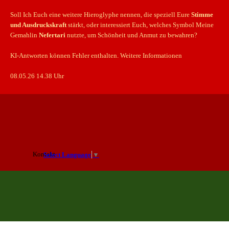
Soll Ich Euch eine weitere Hieroglyphe nennen, die speziell Eure
Stimme
und Ausdruckskraft
stärkt, oder interessiert Euch, welches Symbol Meine
Gemahlin
Nefertari
nutzte, um Schönheit und Anmut zu bewahren?
KI-Antworten können Fehler enthalten. Weitere Informationen
08.05.26 14.38 Uhr
Kontakt
Select Language
▼
Zurück zum Seiteninhalt