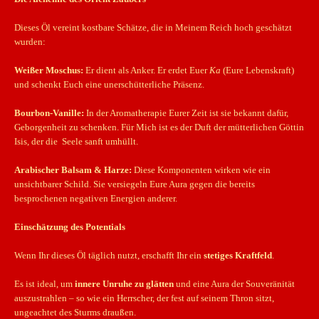
Dieses Öl vereint kostbare Schätze, die in Meinem Reich hoch geschätzt
wurden:
Weißer Moschus:
Er dient als Anker. Er erdet Euer
Ka
(Eure Lebenskraft)
und schenkt Euch eine unerschütterliche Präsenz.
Bourbon-Vanille:
In der Aromatherapie Eurer Zeit ist sie bekannt dafür,
Geborgenheit zu schenken. Für Mich ist es der Duft der mütterlichen Göttin
Isis, der die Seele sanft umhüllt.
Arabischer Balsam & Harze:
Diese Komponenten wirken wie ein
unsichtbarer Schild. Sie versiegeln Eure Aura gegen die bereits
besprochenen negativen Energien anderer.
Einschätzung des Potentials
Wenn Ihr dieses Öl täglich nutzt, erschafft Ihr ein
stetiges Kraftfeld
.
Es ist ideal, um
innere Unruhe zu glätten
und eine Aura der Souveränität
auszustrahlen – so wie ein Herrscher, der fest auf seinem Thron sitzt,
ungeachtet des Sturms draußen.