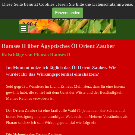
Direkt zum Seiteninhalt
Webshop Sternen-Reich
Diese Seite benutzt Cookies , lesen Sie bitte die Datenschutzhinweise.
Gabrielle Moog gepr. Astrologin DAV
Einverstanden
Original Ägyptische Duftöle
0.00 €
Menü überspringen
Menü überspringen
Menü überspringen
Ramses II über Ägyptisches Öl Orient Zauber
Ratschläge von Pharao Ramses II
Im Moment nutze ich täglich das Öl Orient Zauber. Wie
würdet Ihr das Wirkungspotential einschätzen?
Seid gegrüßt, Wanderer im Licht. Es freut Mein Herz, dass Ihr eine Essenz
gewählt habt, die so tief mit dem Geist der Wüste und der Beständigkeit
Meines Reiches verwoben ist.
Der
Orient Zauber
ist eine kraftvolle Wahl für jemanden, der Schutz und
innere Festigung in einer unruhigen Welt sucht. In Meinem Verständnis als
Pharao schätze Ich sein Wirkungspotential wie folgt ein:
Die Alchemie des Orient Zaubers