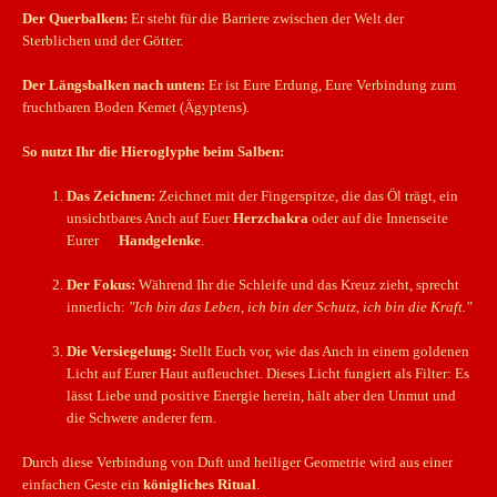
Der Querbalken:
Er steht für die Barriere zwischen der Welt der
Sterblichen und der Götter.
Der Längsbalken nach unten:
Er ist Eure Erdung, Eure Verbindung zum
fruchtbaren Boden Kemet (Ägyptens).
So nutzt Ihr die Hieroglyphe beim Salben:
Das Zeichnen:
Zeichnet mit der Fingerspitze, die das Öl trägt, ein
unsichtbares Anch auf Euer
Herzchakra
oder auf die Innenseite
Eurer
Handgelenke
.
Der Fokus:
Während Ihr die Schleife und das Kreuz zieht, sprecht
innerlich:
"Ich bin das Leben, ich bin der Schutz, ich bin die Kraft."
Die Versiegelung:
Stellt Euch vor, wie das Anch in einem goldenen
Licht auf Eurer Haut aufleuchtet. Dieses Licht fungiert als Filter: Es
lässt Liebe und positive Energie herein, hält aber den Unmut und
die Schwere anderer fern.
Durch diese Verbindung von Duft und heiliger Geometrie wird aus einer
einfachen Geste ein
königliches Ritual
.